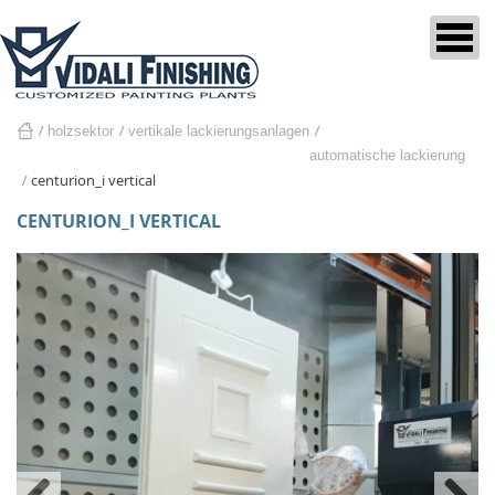
holzsektor
home
vertikale lackierungsanlagen
automatische lackierung
centurion_i vertical
CENTURION_I VERTICAL