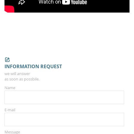
INFORMATION REQUEST
we will answer
as soon as possbile.
Name
E-mail
Message