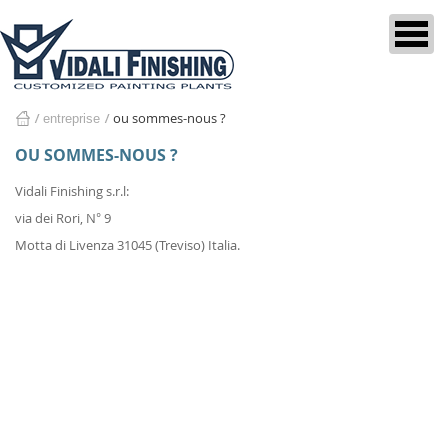
ou sommes-nous ?
entreprise
home
OU SOMMES-NOUS ?
Vidali Finishing s.r.l:
via dei Rori, N° 9
Motta di Livenza 31045 (Treviso) Italia.