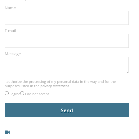
Name
E-mail
Message
I authorize the processing of my personal data in the way and for the
purposes listed in the
privacy statement
.
I agree
I do not accept