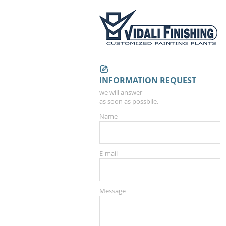
INFORMATION REQUEST
we will answer
as soon as possbile.
Name
E-mail
Message