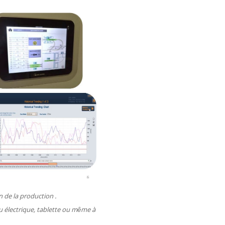
 de la production .
u électrique, tablette ou même à