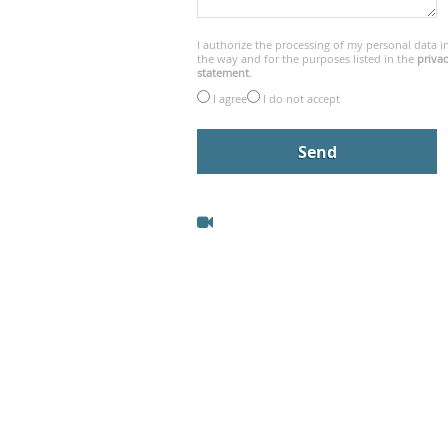
I authorize the processing of my personal data i
the way and for the purposes listed in the
priva
statement
.
I agree
I do not accept